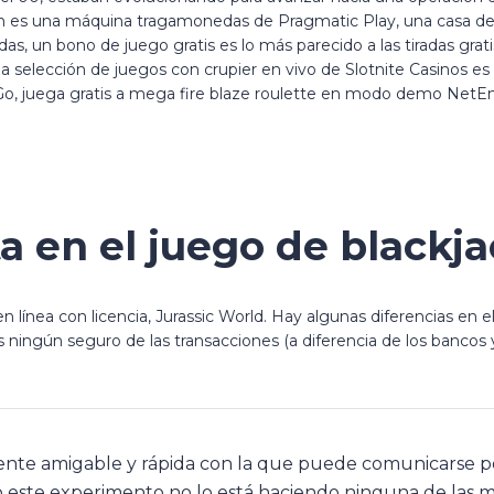
h es una máquina tragamonedas de Pragmatic Play, una casa de a
, un bono de juego gratis es lo más parecido a las tiradas gratis.
, la selección de juegos con crupier en vivo de Slotnite Casinos es
Go, juega gratis a mega fire blaze roulette en modo demo NetEnt
ta en el juego de blackja
n línea con licencia, Jurassic World. Hay algunas diferencias en 
rios ningún seguro de las transacciones (a diferencia de los banco
iente amigable y rápida con la que puede comunicarse por
este experimento no lo está haciendo ninguna de las mil