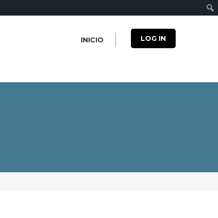
LOG IN
INICIO