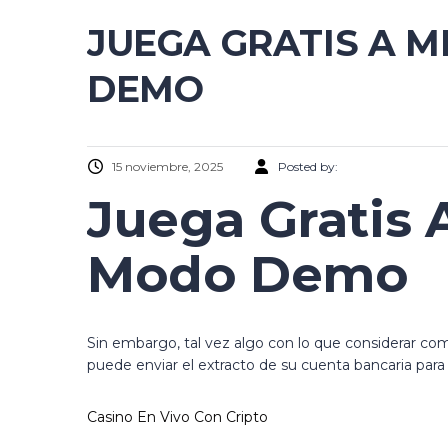
JUEGA GRATIS A M
DEMO
15 noviembre, 2025
Posted by:
Juega Gratis 
Modo Demo
Sin embargo, tal vez algo con lo que considerar co
puede enviar el extracto de su cuenta bancaria para 
Casino En Vivo Con Cripto