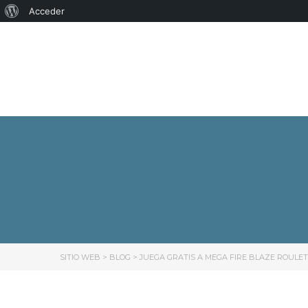
Acerca
Acceder
de
WordPress
SITIO WEB
>
BLOG
>
JUEGA GRATIS A MEGA FIRE BLAZE ROULE