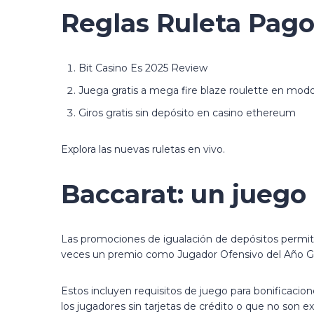
Reglas Ruleta Pago
Bit Casino Es 2025 Review
Juega gratis a mega fire blaze roulette en mo
Giros gratis sin depósito en casino ethereum
Explora las nuevas ruletas en vivo.
Baccarat: un juego 
Las promociones de igualación de depósitos permit
veces un premio como Jugador Ofensivo del Año 
Estos incluyen requisitos de juego para bonificac
los jugadores sin tarjetas de crédito o que no son 