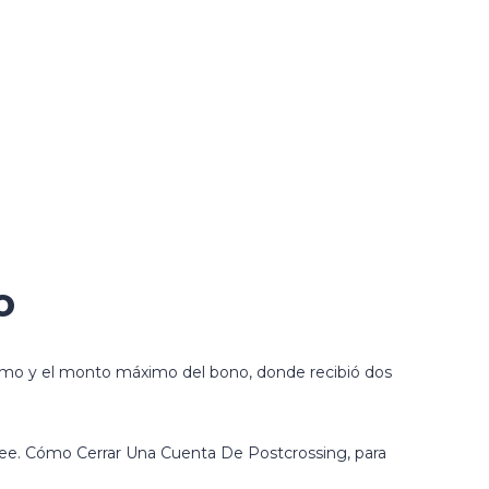
o
nimo y el monto máximo del bono, donde recibió dos
esee. Cómo Cerrar Una Cuenta De Postcrossing, para