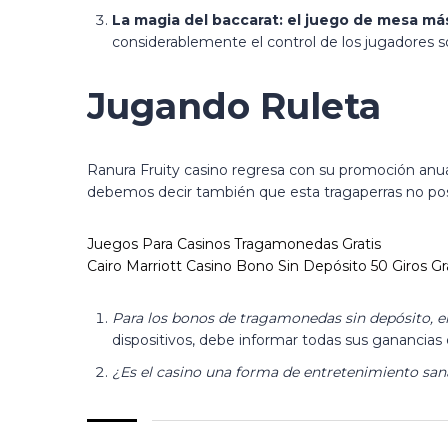
La magia del baccarat: el juego de mesa má
considerablemente el control de los jugadores s
Jugando Ruleta
Ranura Fruity casino regresa con su promoción anua
debemos decir también que esta tragaperras no pose
Juegos Para Casinos Tragamonedas Gratis
Cairo Marriott Casino Bono Sin Depósito 50 Giros Gr
Para los bonos de tragamonedas sin depósito, e
dispositivos, debe informar todas sus ganancias
¿Es el casino una forma de entretenimiento san