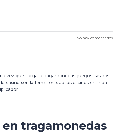
No hay comentarios
una vez que carga la tragamonedas, juegos casinos
de casino son la forma en que los casinos en línea
plicador.
os en tragamonedas