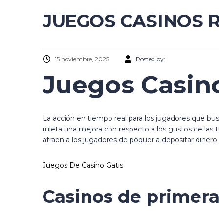
JUEGOS CASINOS 
15 noviembre, 2025
Posted by:
Juegos Casin
La acción en tiempo real para los jugadores que b
ruleta una mejora con respecto a los gustos de las t
atraen a los jugadores de póquer a depositar dinero
Juegos De Casino Gatis
Casinos de primera