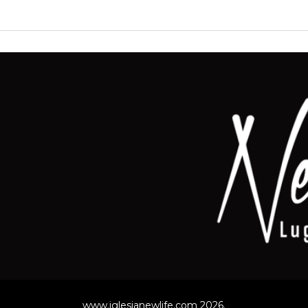
www.iglesianewlife.com
2026.