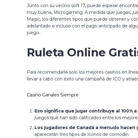
Junto con su vecino soft 17, puede esperar encontrar
muy buena, Microgaming. A medida que juegas, jue
Magic, los diferentes tipos que puede obtener y cóm
adelantado e incluso con el pago anticipado de algu
juego.
Ruleta Online Grati
Para recomendarle solo los mejores casinos en lín
llevar a cabo con éxito una campaña de ICO y atraer 
Casino Ganales Siempre
Eso significa que jugar contribuye al 100% 
juegos que han sido calificados entre los mejore
Los jugadores de Canadá a menudo hacen gi
aparecerán tres tipos de iconos de comodín.