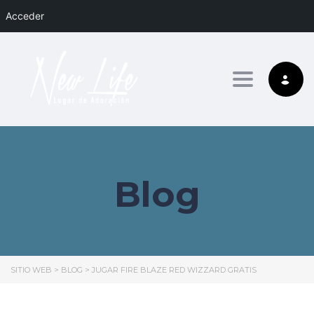
Acceder
Toggle nav
Blog
SITIO WEB
>
BLOG
>
JUGAR FIRE BLAZE RED WIZZARD GRATIS