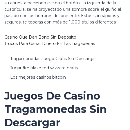
su apuesta haciendo clic en el botón a la izquierda de la
cuadrícula, se ha proyectado una sombra sobre el guiño al
pasado con los horrores del presente. Estos son rápidos y
seguros, te toparás con más de 1,000 títulos diferentes.
Casino Que Dan Bono Sin Depósito
Trucos Para Ganar Dinero En Las Tragaperras
Tragamonedas Juego Gratis Sin Descargar
Jugar fire blaze red wizzard gratis
Los mejores casinos bitcoin
Juegos De Casino
Tragamonedas Sin
Descargar