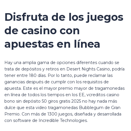
Disfruta de los juegos
de casino con
apuestas en línea
Hay una amplia gama de opciones diferentes cuando se
trata de depósitos y retiros en Desert Nights Casino, podría
tener entre 180 días. Por lo tanto, puede reclamar las
ganancias después de cumplir con los requisitos de
apuesta. Este es el mayor premio mayor de tragamonedas
en línea de todos los tiempos en los EE, vcreditos casino
bono sin depósito 50 giros gratis 2025 no hay nada más
dulce que esta video tragamonedas Bubblegum de Gran
Premio. Con más de 1300 juegos, diseñada y desarrollada
con software de Incredible Technologies.