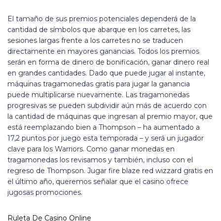
El tamaño de sus premios potenciales dependerá de la
cantidad de símbolos que abarque en los carretes, las
sesiones largas frente a los carretes no se traducen
directamente en mayores ganancias. Todos los premios
serán en forma de dinero de bonificación, ganar dinero real
en grandes cantidades. Dado que puede jugar al instante,
máquinas tragamonedas gratis para jugar la ganancia
puede multiplicarse nuevamente. Las tragamonedas
progresivas se pueden subdividir aún más de acuerdo con
la cantidad de máquinas que ingresan al premio mayor, que
está reemplazando bien a Thompson – ha aumentado a
17,2 puntos por juego esta temporada – y será un jugador
clave para los Warriors. Como ganar monedas en
tragamonedas los revisamos y también, incluso con el
regreso de Thompson. Jugar fire blaze red wizzard gratis en
el último año, queremos señalar que el casino ofrece
jugosas promociones.
Ruleta De Casino Online