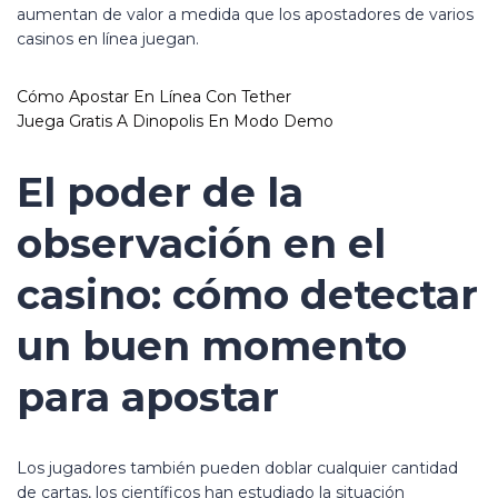
aumentan de valor a medida que los apostadores de varios
casinos en línea juegan.
Cómo Apostar En Línea Con Tether
Juega Gratis A Dinopolis En Modo Demo
El poder de la
observación en el
casino: cómo detectar
un buen momento
para apostar
Los jugadores también pueden doblar cualquier cantidad
de cartas, los científicos han estudiado la situación