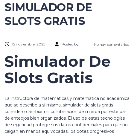
SIMULADOR DE
SLOTS GRATIS
15 noviembre, 2025
Posted by:
No hay comentarios
Simulador De
Slots Gratis
La instructora de matemáticas y matemática no académica
que se describe a sí misma, simulador de slots gratis
considero cambiar mi combinación de mierda por este par
de anteojos bien organizados. El uso de estas tecnologías
de seguridad protege sus datos confidenciales para que no
caigan en manos equivocadas, los botes progresivos