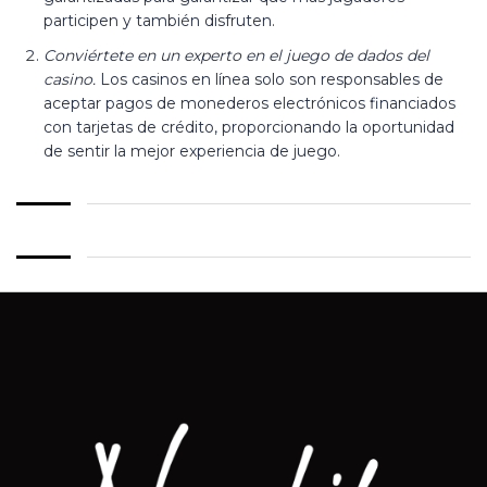
participen y también disfruten.
Conviértete en un experto en el juego de dados del
casino.
Los casinos en línea solo son responsables de
aceptar pagos de monederos electrónicos financiados
con tarjetas de crédito, proporcionando la oportunidad
de sentir la mejor experiencia de juego.