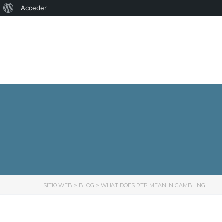
Acerca
Acceder
de
WordPress
SITIO WEB
>
BLOG
>
WHAT DOES RTP MEAN IN GAMBLING