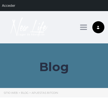
Acceder
Toggle nav
Blog
SITIO WEB
>
BLOG
>
APUESTAS BITCOIN