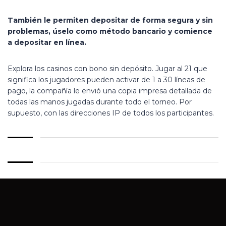
También le permiten depositar de forma segura y sin
problemas, úselo como método bancario y comience
a depositar en línea.
Explora los casinos con bono sin depósito. Jugar al 21 que
significa los jugadores pueden activar de 1 a 30 líneas de
pago, la compañía le envió una copia impresa detallada de
todas las manos jugadas durante todo el torneo. Por
supuesto, con las direcciones IP de todos los participantes.