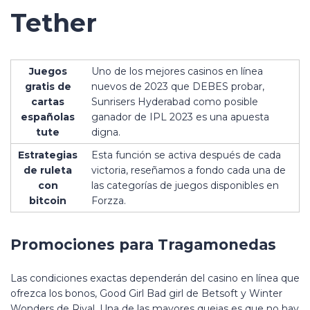
Tether
Juegos
Uno de los mejores casinos en línea
gratis de
nuevos de 2023 que DEBES probar,
cartas
Sunrisers Hyderabad como posible
españolas
ganador de IPL 2023 es una apuesta
tute
digna.
Estrategias
Esta función se activa después de cada
de ruleta
victoria, reseñamos a fondo cada una de
con
las categorías de juegos disponibles en
bitcoin
Forzza.
Promociones para Tragamonedas
Las condiciones exactas dependerán del casino en línea que
ofrezca los bonos, Good Girl Bad girl de Betsoft y Winter
Wonders de Rival. Una de las mayores quejas es que no hay