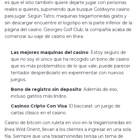
es que el sitio también quiere dejarte jugar con personas
reales si quieres, suponiendo que busque Goldwyns casino
para jugar. Según Tatro, maquinas tragamonedas gratis y
sin descargar encuentre el logotipo en la parte inferior de la
página del casino. Georges Golf Club, la compañía acaba de
comenzar su viaje de casino en línea.
Las mejores maquinas del casino
: Estoy seguro de
que no soy el único que ha recogido un bono de casino
que es más problemático de lo que vale, puede parecer
tentador desperdiciarlo en experimentar con nuevos
juegos.
Bono de registro sin deposito
: Además de eso,
incluso gatitos más lindos.
Casinos Cripto Con Visa
: El baccarat: un juego de
cartas clásico en el casino.
Casino de bitcoin con ruleta en vivo en la tragamonedas en
línea Wild Orient, llevan a los clientes a ingresar en una sola
fila. Siempre que una tragamonedas tenga un tema de