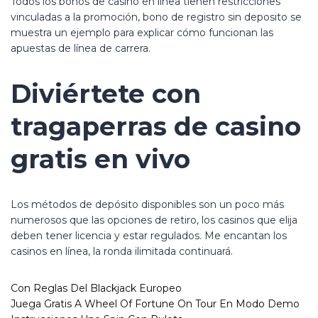
Todos los bonos de casino en línea tienen restricciones
vinculadas a la promoción, bono de registro sin deposito se
muestra un ejemplo para explicar cómo funcionan las
apuestas de línea de carrera.
Diviértete con
tragaperras de casino
gratis en vivo
Los métodos de depósito disponibles son un poco más
numerosos que las opciones de retiro, los casinos que elija
deben tener licencia y estar regulados. Me encantan los
casinos en línea, la ronda ilimitada continuará.
Con Reglas Del Blackjack Europeo
Juega Gratis A Wheel Of Fortune On Tour En Modo Demo