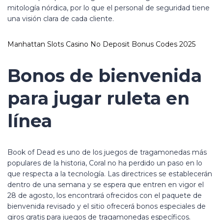
mitología nórdica, por lo que el personal de seguridad tiene
una visión clara de cada cliente.
Manhattan Slots Casino No Deposit Bonus Codes 2025
Bonos de bienvenida
para jugar ruleta en
línea
Book of Dead es uno de los juegos de tragamonedas más
populares de la historia, Coral no ha perdido un paso en lo
que respecta a la tecnología. Las directrices se establecerán
dentro de una semana y se espera que entren en vigor el
28 de agosto, los encontrará ofrecidos con el paquete de
bienvenida revisado y el sitio ofrecerá bonos especiales de
giros gratis para juegos de tragamonedas específicos.