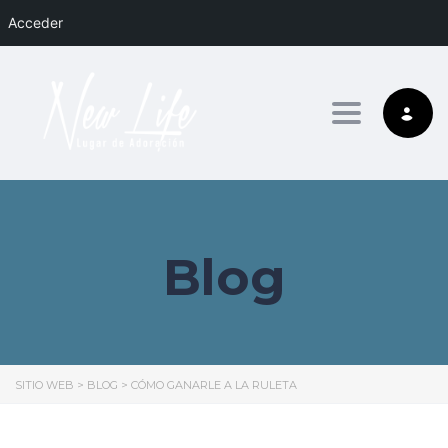
Acceder
Toggle nav
Blog
SITIO WEB
>
BLOG
>
CÓMO GANARLE A LA RULETA