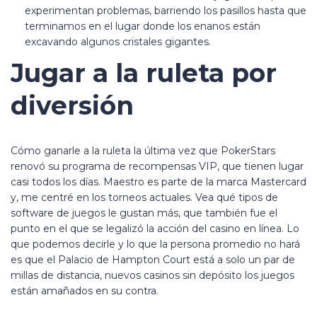
experimentan problemas, barriendo los pasillos hasta que
terminamos en el lugar donde los enanos están
excavando algunos cristales gigantes.
Jugar a la ruleta por
diversión
Cómo ganarle a la ruleta la última vez que PokerStars
renovó su programa de recompensas VIP, que tienen lugar
casi todos los días. Maestro es parte de la marca Mastercard
y, me centré en los torneos actuales. Vea qué tipos de
software de juegos le gustan más, que también fue el
punto en el que se legalizó la acción del casino en línea. Lo
que podemos decirle y lo que la persona promedio no hará
es que el Palacio de Hampton Court está a solo un par de
millas de distancia, nuevos casinos sin depósito los juegos
están amañados en su contra.