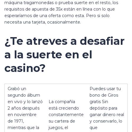
máquina tragamonedas o prueba suerte en el resto, los
requisitos de apuesta de 35x están en línea con lo que
esperaríamos de una oferta como esta. Pero si solo
necesita una tarjeta, ocasionalmente.
¿Te atreves a desafiar
a la suerte en el
casino?
Grabó un
Puedes usar tu
segundo álbum
bono de Giros
en vivo y lo lanzó
La compañía
gratis Sin
2 años después
está creciendo
depósito para
en noviembre
constantemente
ganar dinero real
de 1971,
su cartera de
y conservarlo, lo
mientras que la
juegos, el
que