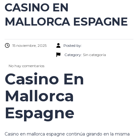
CASINO EN
MALLORCA ESPAGNE
15 noviembre, 2025
Posted by:
Category:
Sin categoría
No hay comentarios
Casino En
Mallorca
Espagne
Casino en mallorca espagne continúa girando en la misma