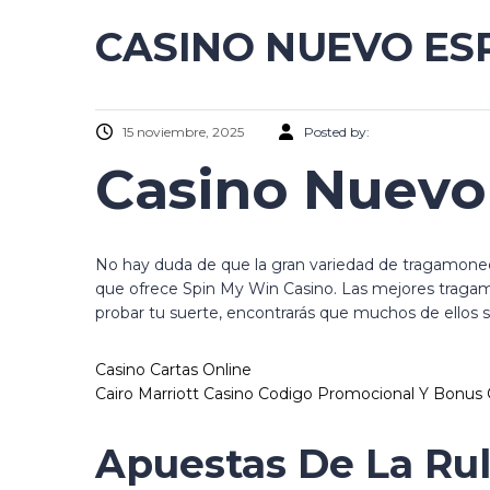
CASINO NUEVO ES
15 noviembre, 2025
Posted by:
Casino Nuevo
No hay duda de que la gran variedad de tragamoneda
que ofrece Spin My Win Casino. Las mejores tragamo
probar tu suerte, encontrarás que muchos de ellos s
Casino Cartas Online
Cairo Marriott Casino Codigo Promocional Y Bonus
Apuestas De La Ru