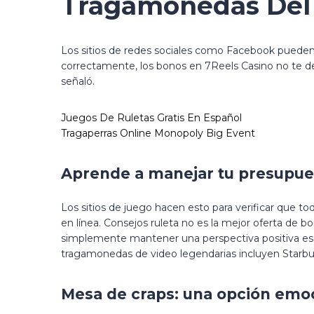
Tragamonedas Del
Los sitios de redes sociales como Facebook pueden 
correctamente, los bonos en 7Reels Casino no te dec
señaló.
Juegos De Ruletas Gratis En Español
Tragaperras Online Monopoly Big Event
Aprende a manejar tu presupues
Los sitios de juego hacen esto para verificar que to
en línea. Consejos ruleta no es la mejor oferta de 
simplemente mantener una perspectiva positiva es e
tragamonedas de video legendarias incluyen Starbur
Mesa de craps: una opción emoc