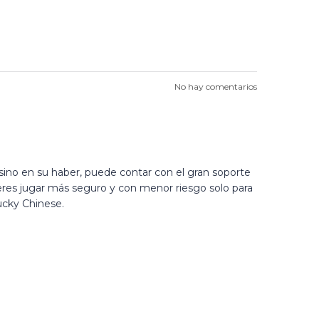
No hay comentarios
sino en su haber, puede contar con el gran soporte
eres jugar más seguro y con menor riesgo solo para
ucky Chinese.