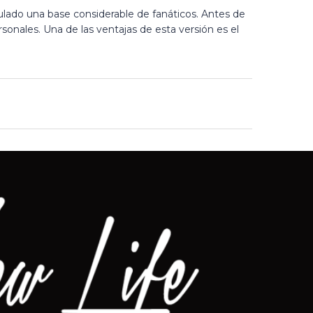
ulado una base considerable de fanáticos. Antes de
onales. Una de las ventajas de esta versión es el