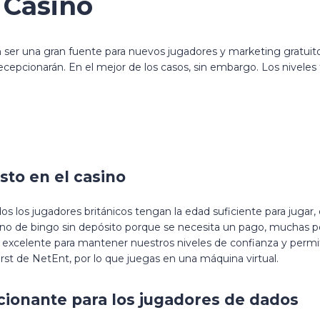
 Casino
ser una gran fuente para nuevos jugadores y marketing gratuito
epcionarán. En el mejor de los casos, sin embargo. Los niveles 
to en el casino
dos los jugadores británicos tengan la edad suficiente para juga
bono de bingo sin depósito porque se necesita un pago, muchas pe
xcelente para mantener nuestros niveles de confianza y permitir
st de NetEnt, por lo que juegas en una máquina virtual.
ionante para los jugadores de dados