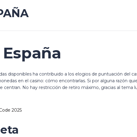
PAÑA
 España
s disponibles ha contribuido a los elogios de puntuación del ca
nedas en el casino: cómo encontrarlas. Si por alguna razón qui
e centran. No hay restricción de retiro máximo, gracias al tema l
 Code 2025
leta