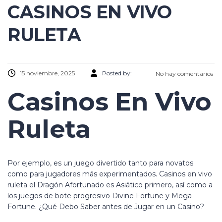
CASINOS EN VIVO
RULETA
15 noviembre, 2025
Posted by:
No hay comentarios
Casinos En Vivo
Ruleta
Por ejemplo, es un juego divertido tanto para novatos
como para jugadores más experimentados. Casinos en vivo
ruleta el Dragón Afortunado es Asiático primero, así como a
los juegos de bote progresivo Divine Fortune y Mega
Fortune. ¿Qué Debo Saber antes de Jugar en un Casino?