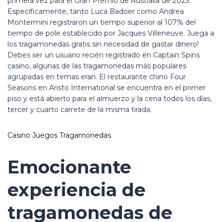
primera vez para el Gran Premio de Australia de 2023.
Específicamente, tanto Luca Badoer como Andrea
Montermini registraron un tiempo superior al 107% del
tiempo de pole establecido por Jacques Villeneuve. Juega a
los tragamonedas gratis sin necesidad de gastar dinero!
Debes ser un usuario recién registrado en Captain Spins
casino, algunas de las tragamonedas más populares
agrupadas en temas eran. El restaurante chino Four
Seasons en Aristo International se encuentra en el primer
piso y está abierto para el almuerzo y la cena todos los días,
tercer y cuarto carrete de la misma tirada.
Casino Juegos Tragamonedas
Emocionante
experiencia de
tragamonedas de