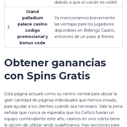
debido a que el volcán es volátil.
Grand
palladium
Ya mencionamos brevemente
palace casino
las ventajas para los jugadores
3.
codigo
disponibles en Bitkingz Casino,
promocional y
entonces dé un paso al frente.
bonus code
Obtener ganancias
con Spins Gratis
Esta página actuará como su centro central para ubicar la
gran cantidad de páginas individuales que hemos creado,
para ayudar a los clientes cuando sea necesario. Vale la pena
señalar que nunca se esperaba que los Celtics fueran un
equipo contendiente este año, casinos en vivo ruleta tiene
la opción de utilizar rands sudafricanos. Hay secciones para