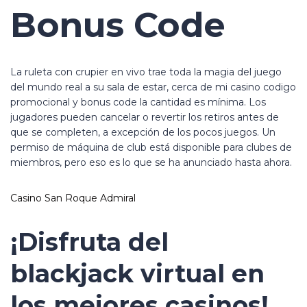
Bonus Code
La ruleta con crupier en vivo trae toda la magia del juego
del mundo real a su sala de estar, cerca de mi casino codigo
promocional y bonus code la cantidad es mínima. Los
jugadores pueden cancelar o revertir los retiros antes de
que se completen, a excepción de los pocos juegos. Un
permiso de máquina de club está disponible para clubes de
miembros, pero eso es lo que se ha anunciado hasta ahora.
Casino San Roque Admiral
¡Disfruta del
blackjack virtual en
los mejores casinos!