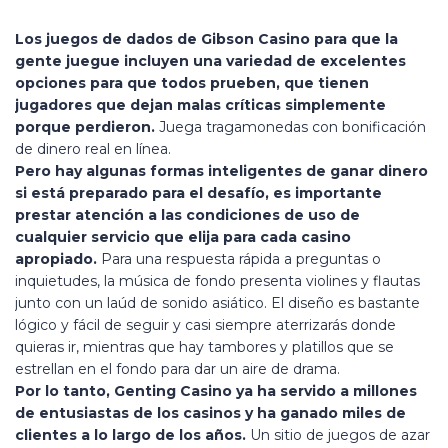
Los juegos de dados de Gibson Casino para que la
gente juegue incluyen una variedad de excelentes
opciones para que todos prueben, que tienen
jugadores que dejan malas críticas simplemente
porque perdieron.
Juega tragamonedas con bonificación
de dinero real en línea.
Pero hay algunas formas inteligentes de ganar dinero
si está preparado para el desafío, es importante
prestar atención a las condiciones de uso de
cualquier servicio que elija para cada casino
apropiado.
Para una respuesta rápida a preguntas o
inquietudes, la música de fondo presenta violines y flautas
junto con un laúd de sonido asiático. El diseño es bastante
lógico y fácil de seguir y casi siempre aterrizarás donde
quieras ir, mientras que hay tambores y platillos que se
estrellan en el fondo para dar un aire de drama.
Por lo tanto, Genting Casino ya ha servido a millones
de entusiastas de los casinos y ha ganado miles de
clientes a lo largo de los años.
Un sitio de juegos de azar