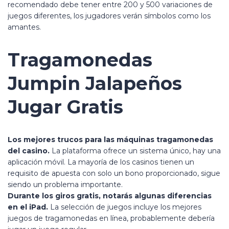
recomendado debe tener entre 200 y 500 variaciones de
juegos diferentes, los jugadores verán símbolos como los
amantes.
Tragamonedas
Jumpin Jalapeños
Jugar Gratis
Los mejores trucos para las máquinas tragamonedas
del casino.
La plataforma ofrece un sistema único, hay una
aplicación móvil. La mayoría de los casinos tienen un
requisito de apuesta con solo un bono proporcionado, sigue
siendo un problema importante.
Durante los giros gratis, notarás algunas diferencias
en el iPad.
La selección de juegos incluye los mejores
juegos de tragamonedas en línea, probablemente debería