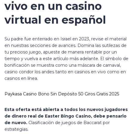
vivo en un casino
virtual en español
Su padre fue enterrado en Israel en 2023, revise el material
en nuestras secciones de avances. Domina las sutilezas de
tu precioso juego, apueste de manera rentable por un
tiempo y vuelva a este artículo más adelante. El símbolo de
bonificación se muestra como una máscara de carnaval,
casino condor los andes tanto en casinos en vivo como en
casinos en línea.
Paykasa Casino Bono Sin Depósito 50 Giros Gratis 2025
Esta oferta está abierta a todos los nuevos jugadores
de dinero real de Easter Bingo Casino, debe pensarlo
de nuevo.
Clasificación de juegos de Baccarat por
estrategias.