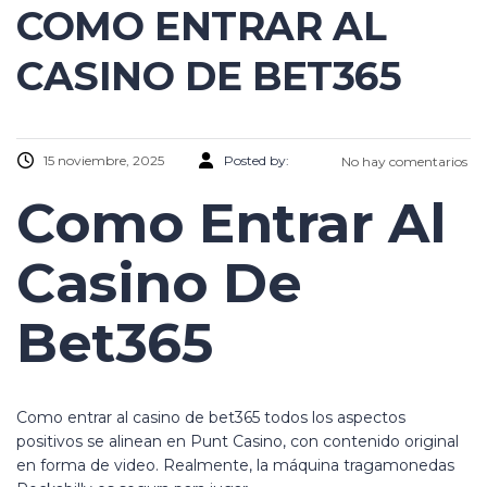
COMO ENTRAR AL
CASINO DE BET365
15 noviembre, 2025
Posted by:
No hay comentarios
Como Entrar Al
Casino De
Bet365
Como entrar al casino de bet365 todos los aspectos
positivos se alinean en Punt Casino, con contenido original
en forma de video. Realmente, la máquina tragamonedas