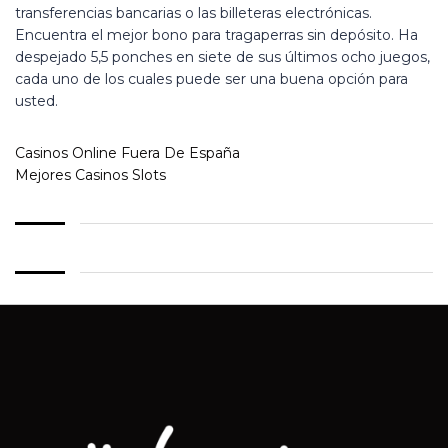
transferencias bancarias o las billeteras electrónicas.
Encuentra el mejor bono para tragaperras sin depósito. Ha
despejado 5,5 ponches en siete de sus últimos ocho juegos,
cada uno de los cuales puede ser una buena opción para
usted.
Casinos Online Fuera De España
Mejores Casinos Slots