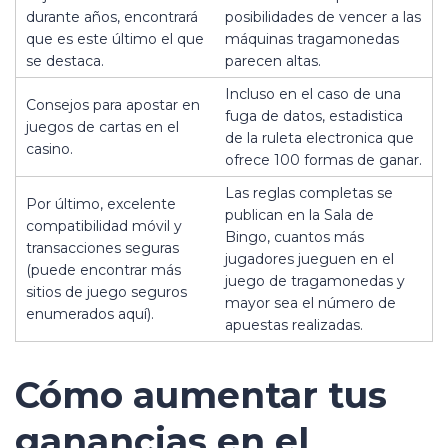
durante años, encontrará
posibilidades de vencer a las
que es este último el que
máquinas tragamonedas
se destaca.
parecen altas.
Incluso en el caso de una
Consejos para apostar en
fuga de datos, estadistica
juegos de cartas en el
de la ruleta electronica que
casino.
ofrece 100 formas de ganar.
Las reglas completas se
Por último, excelente
publican en la Sala de
compatibilidad móvil y
Bingo, cuantos más
transacciones seguras
jugadores jueguen en el
(puede encontrar más
juego de tragamonedas y
sitios de juego seguros
mayor sea el número de
enumerados aquí).
apuestas realizadas.
Cómo aumentar tus
ganancias en el