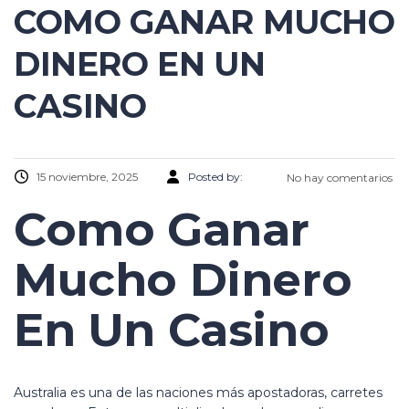
COMO GANAR MUCHO
DINERO EN UN
CASINO
15 noviembre, 2025
Posted by:
No hay comentarios
Como Ganar
Mucho Dinero
En Un Casino
Australia es una de las naciones más apostadoras, carretes