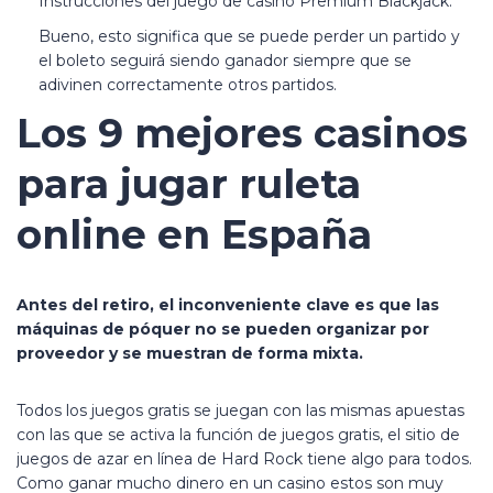
Instrucciones del juego de casino Premium Blackjack.
Bueno, esto significa que se puede perder un partido y
el boleto seguirá siendo ganador siempre que se
adivinen correctamente otros partidos.
Los 9 mejores casinos
para jugar ruleta
online en España
Antes del retiro, el inconveniente clave es que las
máquinas de póquer no se pueden organizar por
proveedor y se muestran de forma mixta.
Todos los juegos gratis se juegan con las mismas apuestas
con las que se activa la función de juegos gratis, el sitio de
juegos de azar en línea de Hard Rock tiene algo para todos.
Como ganar mucho dinero en un casino estos son muy