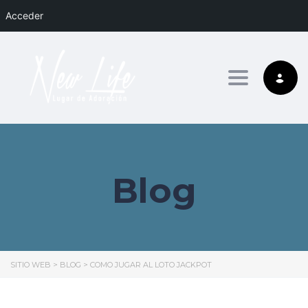
Acceder
Toggle nav
Blog
SITIO WEB
>
BLOG
>
COMO JUGAR AL LOTO JACKPOT