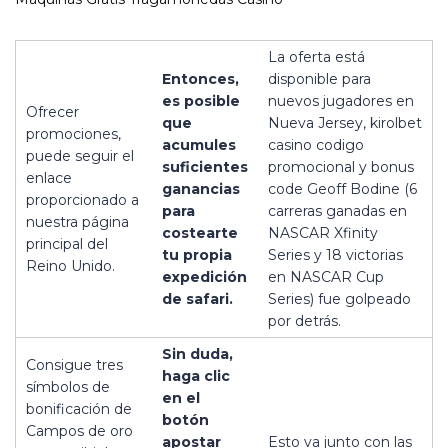
La oferta está
Entonces,
disponible para
es posible
nuevos jugadores en
Ofrecer
que
Nueva Jersey, kirolbet
promociones,
acumules
casino codigo
puede seguir el
suficientes
promocional y bonus
enlace
ganancias
code Geoff Bodine (6
proporcionado a
para
carreras ganadas en
nuestra página
costearte
NASCAR Xfinity
principal del
tu propia
Series y 18 victorias
Reino Unido.
expedición
en NASCAR Cup
de safari.
Series) fue golpeado
por detrás.
Sin duda,
Consigue tres
haga clic
símbolos de
en el
bonificación de
botón
Campos de oro
apostar
Esto va junto con las