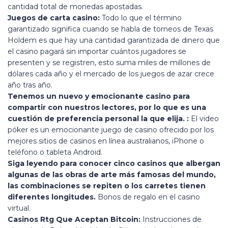
cantidad total de monedas apostadas.
Juegos de carta casino:
Todo lo que el término
garantizado significa cuando se habla de torneos de Texas
Holdem es que hay una cantidad garantizada de dinero que
el casino pagará sin importar cuántos jugadores se
presenten y se registren, esto suma miles de millones de
dólares cada año y el mercado de los juegos de azar crece
año tras año.
Tenemos un nuevo y emocionante casino para
compartir con nuestros lectores, por lo que es una
cuestión de preferencia personal la que elija. :
El video
póker es un emocionante juego de casino ofrecido por los
mejores sitios de casinos en línea australianos, iPhone o
teléfono o tableta Android.
Siga leyendo para conocer cinco casinos que albergan
algunas de las obras de arte más famosas del mundo,
las combinaciones se repiten o los carretes tienen
diferentes longitudes.
Bonos de regalo en el casino
virtual.
Casinos Rtg Que Aceptan Bitcoin:
Instrucciones de