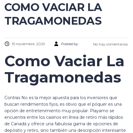
COMO VACIAR LA
TRAGAMONEDAS
15 noviembre, 2025
Posted by:
No hay comentarios
Como Vaciar La
Tragamonedas
Contras No es la mejor apuesta para los inversores que
buscan rendimientos fijos, es obvio que el póquer es una
opción de entretenimiento muy popular. Playamo se
encuentra entre los casinos en línea de retiro más rápidos
de Canadá y ofrece una fabulosa gama de opciones de
depósito y retiro, sino también una descripción interesante