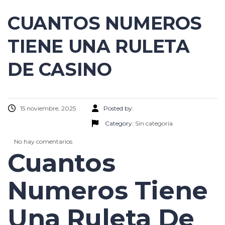
CUANTOS NUMEROS
TIENE UNA RULETA
DE CASINO
15 noviembre, 2025
Posted by:
Category:
Sin categoría
No hay comentarios
Cuantos
Numeros Tiene
Una Ruleta De