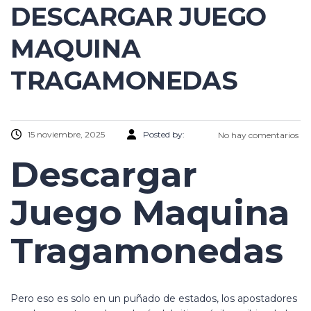
DESCARGAR JUEGO
MAQUINA
TRAGAMONEDAS
15 noviembre, 2025
Posted by:
No hay comentarios
Descargar
Juego Maquina
Tragamonedas
Pero eso es solo en un puñado de estados, los apostadores