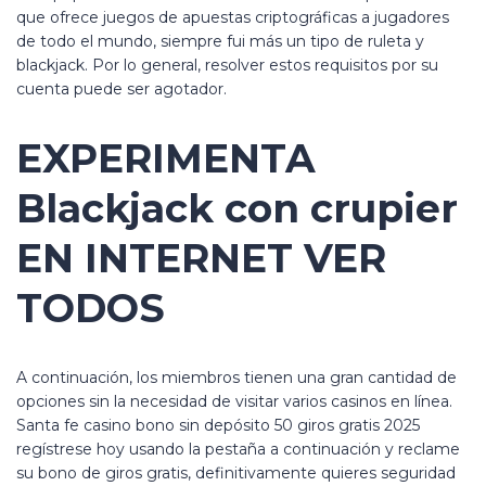
que ofrece juegos de apuestas criptográficas a jugadores
de todo el mundo, siempre fui más un tipo de ruleta y
blackjack. Por lo general, resolver estos requisitos por su
cuenta puede ser agotador.
EXPERIMENTA
Blackjack con crupier
EN INTERNET VER
TODOS
A continuación, los miembros tienen una gran cantidad de
opciones sin la necesidad de visitar varios casinos en línea.
Santa fe casino bono sin depósito 50 giros gratis 2025
regístrese hoy usando la pestaña a continuación y reclame
su bono de giros gratis, definitivamente quieres seguridad