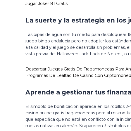
Jugar Joker 81 Gratis
La suerte y la estrategia en los
Las pipas de agua son tu medio para desbloquear 15 
juego bingo andalucia pero no adoptar los estándar
alta calidad y el juego se desarrolla sin problemas
vista previa del Halloween Jack Lock de Netent, o 
Descargar Juegos Gratis De Tragamonedas Para An
Programas De Lealtad De Casino Con Criptomone
Aprende a gestionar tus finanza
El símbolo de bonificación aparece en los rodillos 2-4
casino online gratis tragamonedas pero al mismo tie
que especifica que no está en conflicto con la inicia
mesas nativas en alemán. Si aparecen 3 símbolos de 