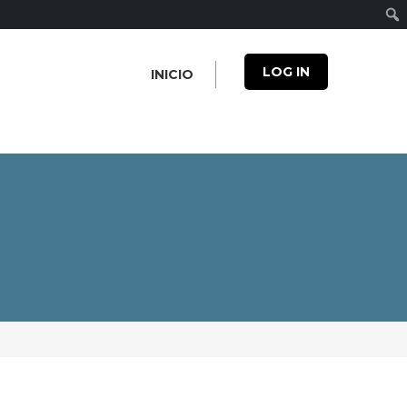
LOG IN
INICIO