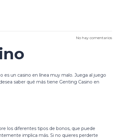
No hay comentarios
ino
 es un casino en línea muy malo. Juega al juego
Si desea saber qué más tiene Genting Casino en
re los diferentes tipos de bonos, que puede
ntemente implica más. Si no quieres perderte