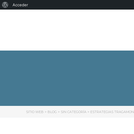
Acerca
Acceder
de
WordPress
SITIO WEB
>
BLOG
>
SIN CATEGORÍA
>
ESTRATEGIAS TRAGAMON