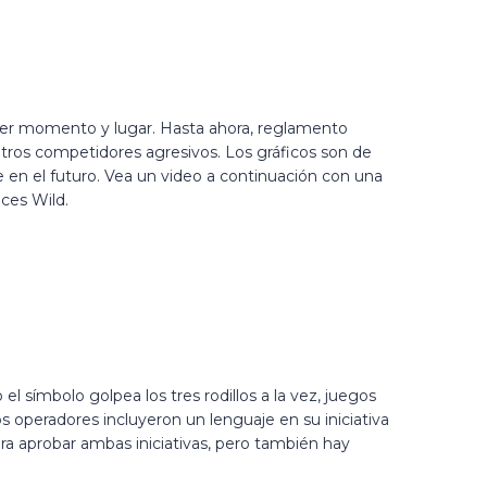
quier momento y lugar. Hasta ahora, reglamento
tros competidores agresivos. Los gráficos son de
e en el futuro. Vea un video a continuación con una
ces Wild.
el símbolo golpea los tres rodillos a la vez, juegos
 operadores incluyeron un lenguaje en su iniciativa
para aprobar ambas iniciativas, pero también hay