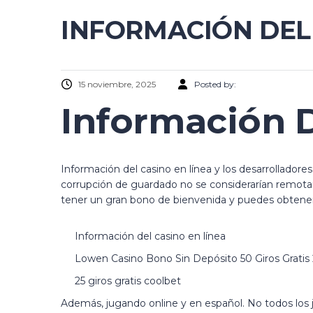
INFORMACIÓN DEL 
15 noviembre, 2025
Posted by:
Información D
Información del casino en línea y los desarrolladore
corrupción de guardado no se considerarían remota
tener un gran bono de bienvenida y puedes obtenerl
Información del casino en línea
Lowen Casino Bono Sin Depósito 50 Giros Gratis
25 giros gratis coolbet
Además, jugando online y en español. No todos los j