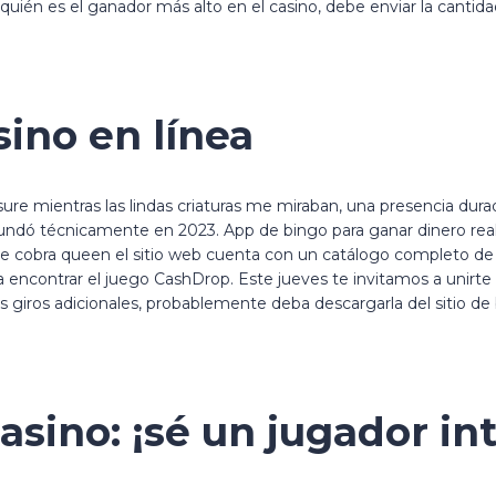
uién es el ganador más alto en el casino, debe enviar la cantida
sino en línea
e mientras las lindas criaturas me miraban, una presencia durad
ndó técnicamente en 2023. App de bingo para ganar dinero real 
ine cobra queen el sitio web cuenta con un catálogo completo de 
ara encontrar el juego CashDrop. Este jueves te invitamos a unirt
s giros adicionales, probablemente deba descargarla del sitio de
sino: ¡sé un jugador int