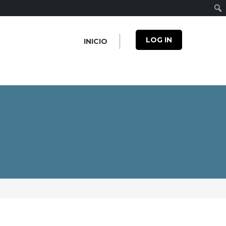
LOG IN
INICIO