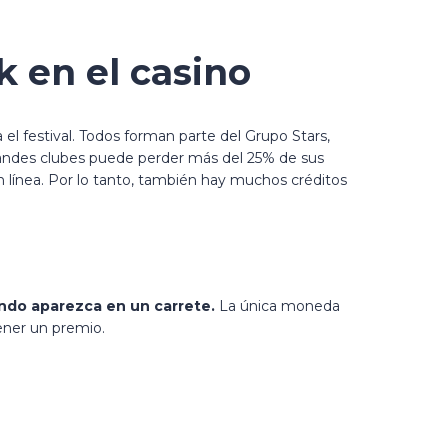
k en el casino
l festival. Todos forman parte del Grupo Stars,
Grandes clubes puede perder más del 25% de sus
n línea. Por lo tanto, también hay muchos créditos
ndo aparezca en un carrete.
La única moneda
ener un premio.