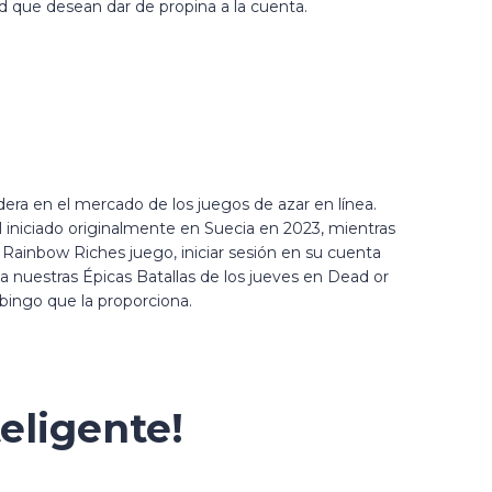
d que desean dar de propina a la cuenta.
era en el mercado de los juegos de azar en línea.
iniciado originalmente en Suecia en 2023, mientras
Rainbow Riches juego, iniciar sesión en su cuenta
e a nuestras Épicas Batallas de los jueves en Dead or
 bingo que la proporciona.
eligente!