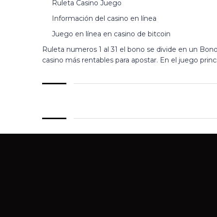
Ruleta Casino Juego
Información del casino en línea
Juego en línea en casino de bitcoin
Ruleta numeros 1 al 31 el bono se divide en un Bo
casino más rentables para apostar. En el juego princi