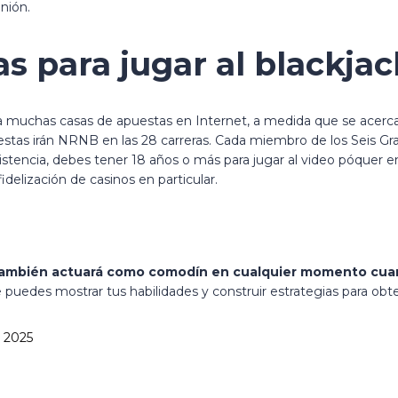
nión.
as para jugar al blackjac
a muchas casas de apuestas en Internet, a medida que se acerca e
puestas irán NRNB en las 28 carreras. Cada miembro de los Seis 
istencia, debes tener 18 años o más para jugar al video póquer e
elización de casinos en particular.
y también actuará como comodín en cualquier momento cua
 puedes mostrar tus habilidades y construir estrategias para obt
s 2025