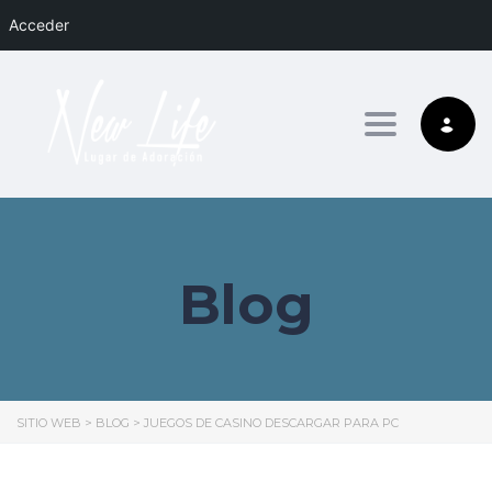
Acceder
Toggle nav
Blog
SITIO WEB
>
BLOG
>
JUEGOS DE CASINO DESCARGAR PARA PC