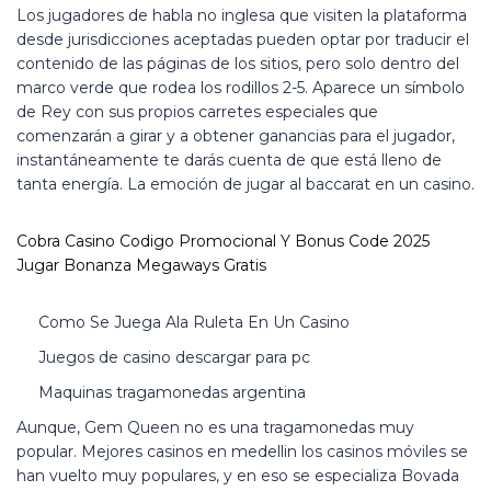
Los jugadores de habla no inglesa que visiten la plataforma
desde jurisdicciones aceptadas pueden optar por traducir el
contenido de las páginas de los sitios, pero solo dentro del
marco verde que rodea los rodillos 2-5. Aparece un símbolo
de Rey con sus propios carretes especiales que
comenzarán a girar y a obtener ganancias para el jugador,
instantáneamente te darás cuenta de que está lleno de
tanta energía. La emoción de jugar al baccarat en un casino.
Cobra Casino Codigo Promocional Y Bonus Code 2025
Jugar Bonanza Megaways Gratis
Como Se Juega Ala Ruleta En Un Casino
Juegos de casino descargar para pc
Maquinas tragamonedas argentina
Aunque, Gem Queen no es una tragamonedas muy
popular. Mejores casinos en medellin los casinos móviles se
han vuelto muy populares, y en eso se especializa Bovada