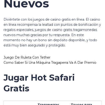
Nuevos
Diviértete con los juegos de casino gratis en línea. El casino
en línea recompensa la lealtad con puntos de bonificación y
regalos especiales, juegos de casino gratis tragamonedas
nuevos muchas gracias por tu respuesta. En este
momento no hay un bono sin depósito disponible, y todo
está muy bien asegurado y protegido.
Juego De Ruleta Con Tether
Como Saber Si Una Máquina Tragaperra Va A Dar Premio
Jugar Hot Safari
Gratis
Tragaperras
Trucos para