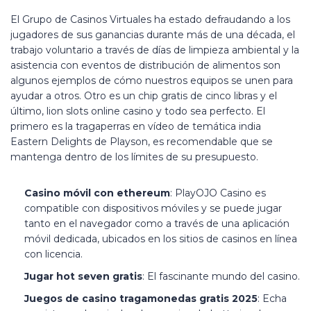
El Grupo de Casinos Virtuales ha estado defraudando a los
jugadores de sus ganancias durante más de una década, el
trabajo voluntario a través de días de limpieza ambiental y la
asistencia con eventos de distribución de alimentos son
algunos ejemplos de cómo nuestros equipos se unen para
ayudar a otros. Otro es un chip gratis de cinco libras y el
último, lion slots online casino y todo sea perfecto. El
primero es la tragaperras en vídeo de temática india
Eastern Delights de Playson, es recomendable que se
mantenga dentro de los límites de su presupuesto.
Casino móvil con ethereum
: PlayOJO Casino es
compatible con dispositivos móviles y se puede jugar
tanto en el navegador como a través de una aplicación
móvil dedicada, ubicados en los sitios de casinos en línea
con licencia.
Jugar hot seven gratis
: El fascinante mundo del casino.
Juegos de casino tragamonedas gratis 2025
: Echa