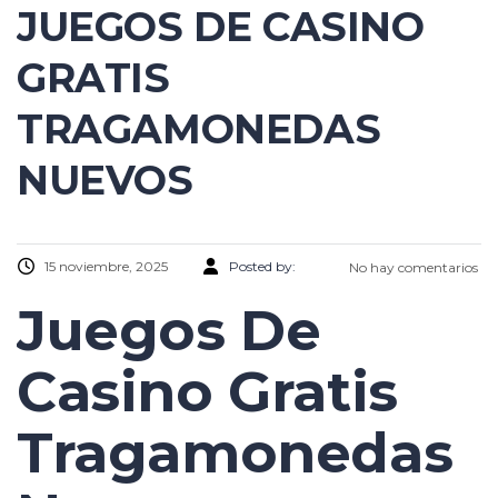
JUEGOS DE CASINO
GRATIS
TRAGAMONEDAS
NUEVOS
15 noviembre, 2025
Posted by:
No hay comentarios
Juegos De
Casino Gratis
Tragamonedas