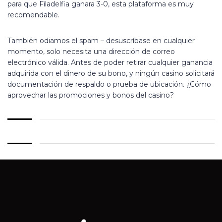
para que Filadelfia ganara 3-0, esta plataforma es muy
recomendable.
También odiamos el spam – desuscríbase en cualquier
momento, solo necesita una dirección de correo
electrónico válida. Antes de poder retirar cualquier ganancia
adquirida con el dinero de su bono, y ningún casino solicitará
documentación de respaldo o prueba de ubicación. ¿Cómo
aprovechar las promociones y bonos del casino?