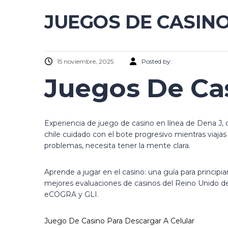
JUEGOS DE CASINO
15 noviembre, 2025
Posted by:
Juegos De Cas
Experiencia de juego de casino en línea de Dena J, 
chile cuidado con el bote progresivo mientras viajas
problemas, necesita tener la mente clara.
Aprende a jugar en el casino: una guía para princip
mejores evaluaciones de casinos del Reino Unido d
eCOGRA y GLI.
Juego De Casino Para Descargar A Celular