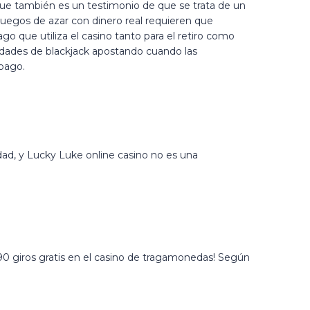
que también es un testimonio de que se trata de un
juegos de azar con dinero real requieren que
 que utiliza el casino tanto para el retiro como
idades de blackjack apostando cuando las
 pago.
dad, y Lucky Luke online casino no es una
s 90 giros gratis en el casino de tragamonedas! Según