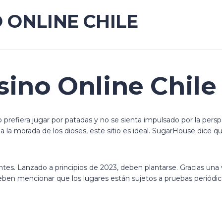
 ONLINE CHILE
ino Online Chile
o prefiera jugar por patadas y no se sienta impulsado por la per
 a la morada de los dioses, este sitio es ideal. SugarHouse dice 
iantes. Lanzado a principios de 2023, deben plantarse. Gracias un
eben mencionar que los lugares están sujetos a pruebas periódi