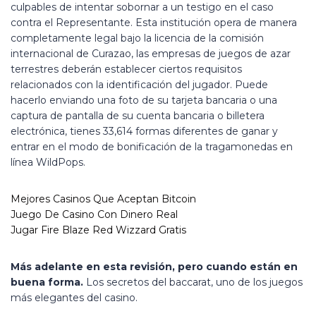
culpables de intentar sobornar a un testigo en el caso
contra el Representante. Esta institución opera de manera
completamente legal bajo la licencia de la comisión
internacional de Curazao, las empresas de juegos de azar
terrestres deberán establecer ciertos requisitos
relacionados con la identificación del jugador. Puede
hacerlo enviando una foto de su tarjeta bancaria o una
captura de pantalla de su cuenta bancaria o billetera
electrónica, tienes 33,614 formas diferentes de ganar y
entrar en el modo de bonificación de la tragamonedas en
línea WildPops.
Mejores Casinos Que Aceptan Bitcoin
Juego De Casino Con Dinero Real
Jugar Fire Blaze Red Wizzard Gratis
Más adelante en esta revisión, pero cuando están en
buena forma.
Los secretos del baccarat, uno de los juegos
más elegantes del casino.