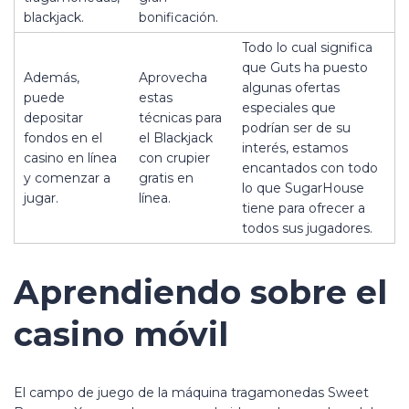
blackjack.
bonificación.
Todo lo cual significa
que Guts ha puesto
Además,
Aprovecha
algunas ofertas
puede
estas
especiales que
depositar
técnicas para
podrían ser de su
fondos en el
el Blackjack
interés, estamos
casino en línea
con crupier
encantados con todo
y comenzar a
gratis en
lo que SugarHouse
jugar.
línea.
tiene para ofrecer a
todos sus jugadores.
Aprendiendo sobre el
casino móvil
El campo de juego de la máquina tragamonedas Sweet