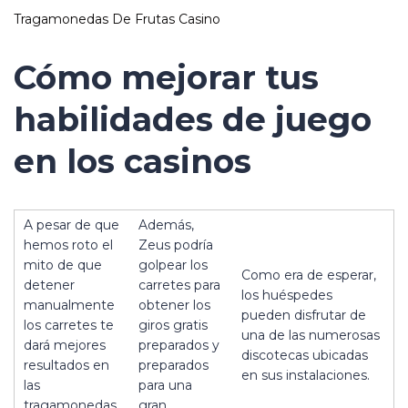
Tragamonedas De Frutas Casino
Cómo mejorar tus
habilidades de juego
en los casinos
A pesar de que
Además,
hemos roto el
Zeus podría
mito de que
golpear los
Como era de esperar,
detener
carretes para
los huéspedes
manualmente
obtener los
pueden disfrutar de
los carretes te
giros gratis
una de las numerosas
dará mejores
preparados y
discotecas ubicadas
resultados en
preparados
en sus instalaciones.
las
para una
tragamonedas,
gran