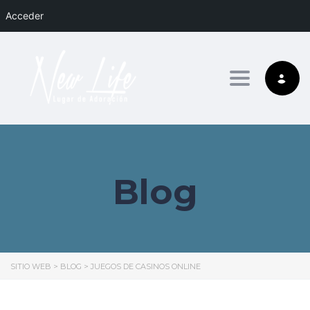
Acceder
Toggle nav
Blog
SITIO WEB
>
BLOG
>
JUEGOS DE CASINOS ONLINE