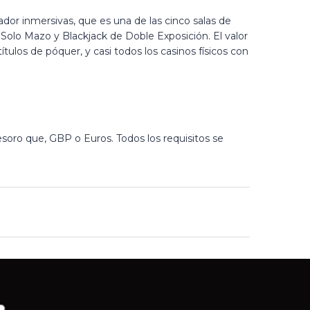
dor inmersivas, que es una de las cinco salas de
Solo Mazo y Blackjack de Doble Exposición. El valor
ulos de póquer, y casi todos los casinos físicos con
esoro que, GBP o Euros. Todos los requisitos se