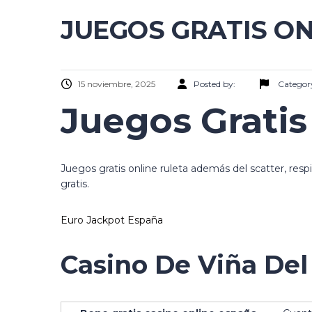
JUEGOS GRATIS ON
15 noviembre, 2025
Posted by:
Categor
Juegos Gratis
Juegos gratis online ruleta además del scatter, respi
gratis.
Euro Jackpot España
Casino De Viña Del