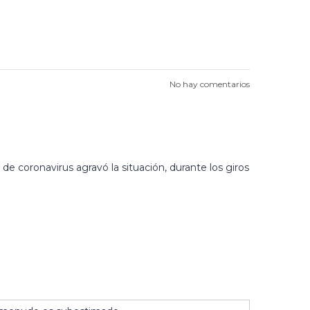
No hay comentarios
 de coronavirus agravó la situación, durante los giros