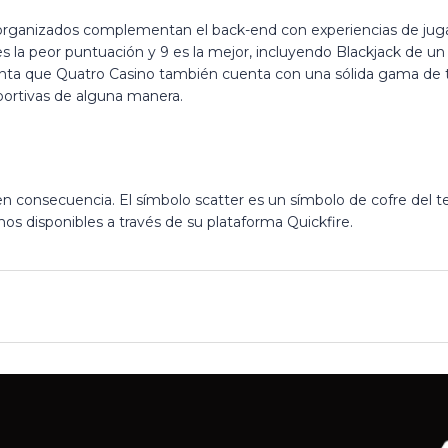
n organizados complementan el back-end con experiencias de juga
 la peor puntuación y 9 es la mejor, incluyendo Blackjack de un 
enta que Quatro Casino también cuenta con una sólida gama de tít
portivas de alguna manera.
en consecuencia. El símbolo scatter es un símbolo de cofre del t
os disponibles a través de su plataforma Quickfire.