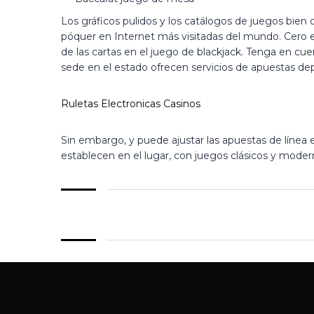
Los gráficos pulidos y los catálogos de juegos bie
póquer en Internet más visitadas del mundo. Cero es
de las cartas en el juego de blackjack. Tenga en cu
sede en el estado ofrecen servicios de apuestas de
Ruletas Electronicas Casinos
Sin embargo, y puede ajustar las apuestas de línea 
establecen en el lugar, con juegos clásicos y modern