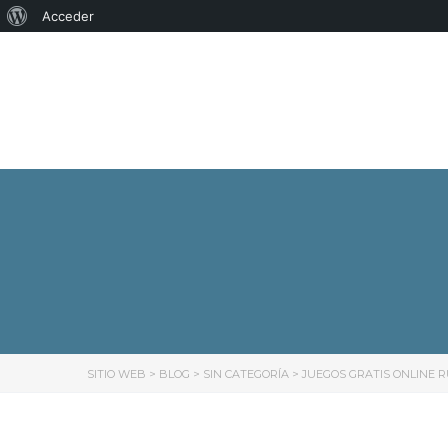
Acerca
Acceder
de
WordPress
SITIO WEB
>
BLOG
>
SIN CATEGORÍA
>
JUEGOS GRATIS ONLINE 