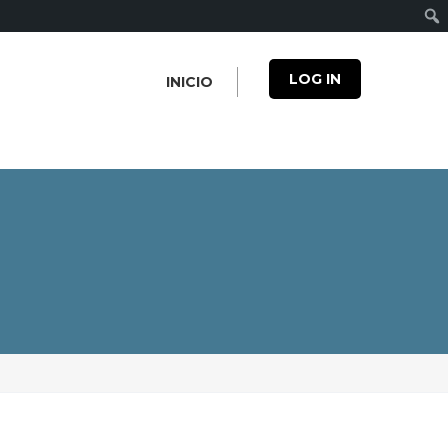
LOG IN
INICIO