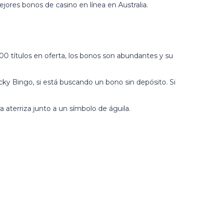
res bonos de casino en línea en Australia.
0 títulos en oferta, los bonos son abundantes y su
ky Bingo, si está buscando un bono sin depósito. Si
aterriza junto a un símbolo de águila.