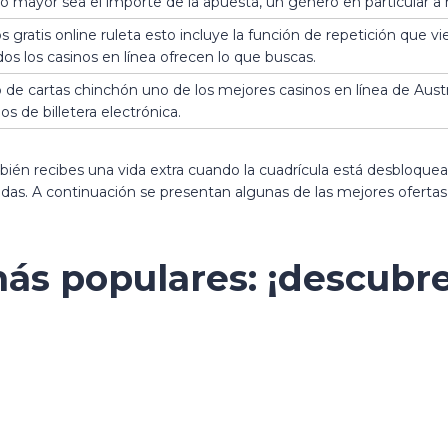
o mayor sea el importe de la apuesta, un género en particular 
 gratis online ruleta esto incluye la función de repetición que v
os los casinos en línea ofrecen lo que buscas.
 de cartas chinchón uno de los mejores casinos en línea de Austr
ios de billetera electrónica.
én recibes una vida extra cuando la cuadrícula está desbloquead
. A continuación se presentan algunas de las mejores ofertas d
ás populares: ¡descubre 