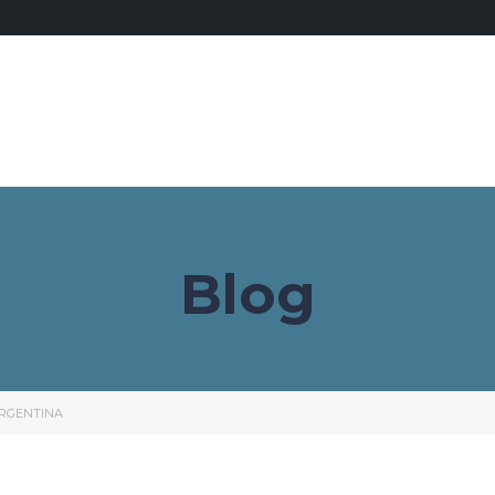
Blog
ARGENTINA