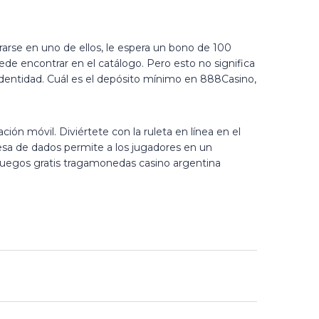
rarse en uno de ellos, le espera un bono de 100
de encontrar en el catálogo. Pero esto no significa
identidad. Cuál es el depósito mínimo en 888Casino,
ción móvil. Diviértete con la ruleta en línea en el
mesa de dados permite a los jugadores en un
 juegos gratis tragamonedas casino argentina