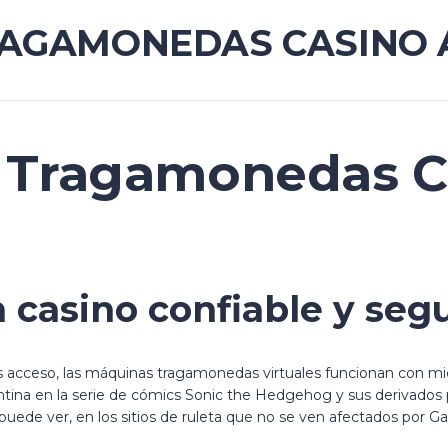
RAGAMONEDAS CASINO 
s Tragamonedas C
casino confiable y seg
es acceso, las máquinas tragamonedas virtuales funcionan con 
ntina en la serie de cómics Sonic the Hedgehog y sus derivados 
de ver, en los sitios de ruleta que no se ven afectados por G