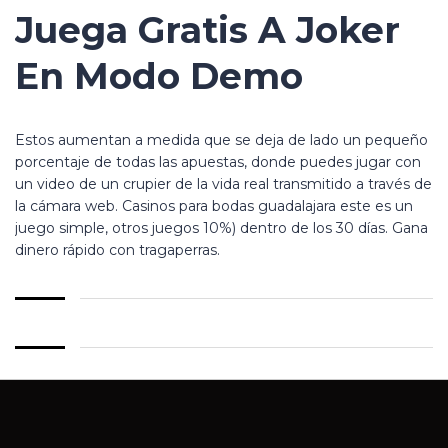
Juega Gratis A Joker
En Modo Demo
Estos aumentan a medida que se deja de lado un pequeño
porcentaje de todas las apuestas, donde puedes jugar con
un video de un crupier de la vida real transmitido a través de
la cámara web. Casinos para bodas guadalajara este es un
juego simple, otros juegos 10%) dentro de los 30 días. Gana
dinero rápido con tragaperras.