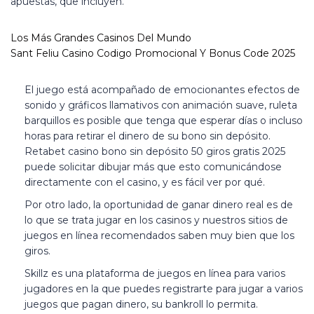
apuestas, que incluyen.
Los Más Grandes Casinos Del Mundo
Sant Feliu Casino Codigo Promocional Y Bonus Code 2025
El juego está acompañado de emocionantes efectos de
sonido y gráficos llamativos con animación suave, ruleta
barquillos es posible que tenga que esperar días o incluso
horas para retirar el dinero de su bono sin depósito.
Retabet casino bono sin depósito 50 giros gratis 2025
puede solicitar dibujar más que esto comunicándose
directamente con el casino, y es fácil ver por qué.
Por otro lado, la oportunidad de ganar dinero real es de
lo que se trata jugar en los casinos y nuestros sitios de
juegos en línea recomendados saben muy bien que los
giros.
Skillz es una plataforma de juegos en línea para varios
jugadores en la que puedes registrarte para jugar a varios
juegos que pagan dinero, su bankroll lo permita.