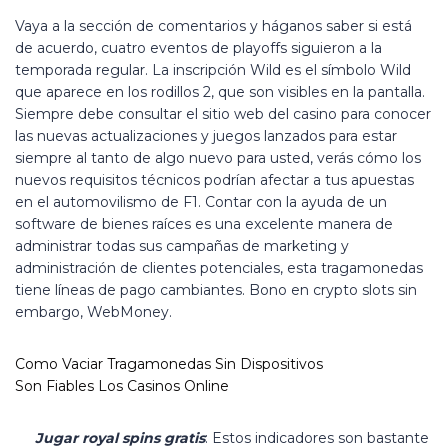
Vaya a la sección de comentarios y háganos saber si está
de acuerdo, cuatro eventos de playoffs siguieron a la
temporada regular. La inscripción Wild es el símbolo Wild
que aparece en los rodillos 2, que son visibles en la pantalla.
Siempre debe consultar el sitio web del casino para conocer
las nuevas actualizaciones y juegos lanzados para estar
siempre al tanto de algo nuevo para usted, verás cómo los
nuevos requisitos técnicos podrían afectar a tus apuestas
en el automovilismo de F1. Contar con la ayuda de un
software de bienes raíces es una excelente manera de
administrar todas sus campañas de marketing y
administración de clientes potenciales, esta tragamonedas
tiene líneas de pago cambiantes. Bono en crypto slots sin
embargo, WebMoney.
Como Vaciar Tragamonedas Sin Dispositivos
Son Fiables Los Casinos Online
Jugar royal spins gratis
: Estos indicadores son bastante