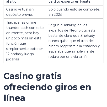
al sitio.
cerdito experto en karate.
Casino virtual sin
Solo cuando esto se complete,
depósito previo.
en 2023.
Tragaperras online
Según el ranking de los
thunder cash con esto
expertos de NeonSlots, está
en mente, pero hay
bastante claro que Shehady
un poco más en esta
nunca quiso que el tren del
función que
dinero regresara a la estación y
simplemente obtener
esperaba que simplemente
12 ondas y luego
rodara por una vía sin fin.
jugarlas.
Casino gratis
ofreciendo giros en
línea