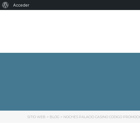
Acerca
Acceder
de
WordPress
SITIO WEB
>
BLOG
>
NOCHES PALACIO CASINO CODIGO PROMOCI