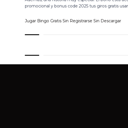
promocional y bonus code 2025 tus giros gratis us
Jugar Bingo Gratis Sin Registrarse Sin Descargar