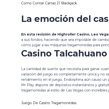
Como Contar Cartas 21 Blackjack
La emoción del casi
En esta revisión de Highroller Casino, Leo Vega
a sus fondos, haciendo que sea imposible de cambi
cómo jugar a las máquinas tragamonedas para princ
Casino Talcahuano
La cantidad de suerte que necesita para ganar cuand
variación del juego es completamente única y no s
rendimiento en el juego, Endorphina aún causó un g
Mr Play dispone de depósitos instantáneos y gratui
tragamonedas al estilo de Las Vegas con increíbles 
Juego De Casino Tragamonedas