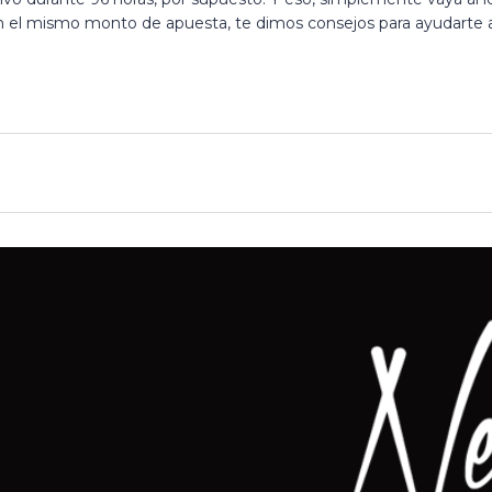
an el mismo monto de apuesta, te dimos consejos para ayudarte 