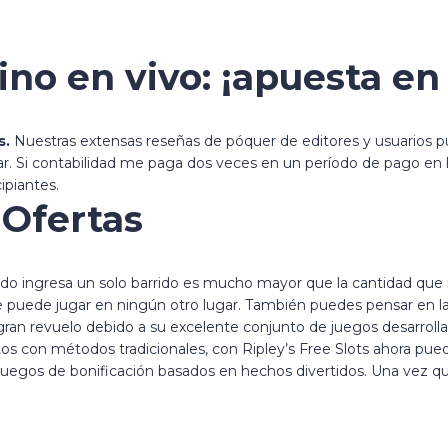
no en vivo: ¡apuesta en
s.
Nuestras extensas reseñas de póquer de editores y usuarios pu
ar.
Si contabilidad me paga dos veces en un período de pago en lu
ipiantes.
 Ofertas
o ingresa un solo barrido es mucho mayor que la cantidad que nec
e puede jugar en ningún otro lugar. También puedes pensar en l
ran revuelo debido a su excelente conjunto de juegos desarroll
tos con métodos tradicionales, con Ripley’s Free Slots ahora pu
juegos de bonificación basados en hechos divertidos. Una vez que