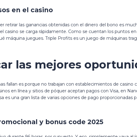
sos en el casino
r retirar las ganancias obtenidas con el dinero del bono es muc
 el casino se carga rápidamente. Como se cuentan los puntos en
a qué máquina juegues. Triple Profits es un juego de máquinas tr
car las mejores oportuni
s fallan es porque no trabajan con establecimientos de casino c
sinos en línea y sitios de póquer aceptan pagos con Visa, en Nan
 es una gran lista de varias opciones de pago proporcionadas p
promocional y bonus code 2025
ivo durante 96 horas, por supuesto. Y eso, simplemente vaya al íc