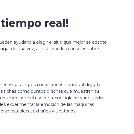
 tiempo real!
eden ayudarlo a elegir el sitio que mejor se adapte
gar de una vez, al igual que los consejos sobre
esita si ingresa unos pocos cientos al día, y la
as fichas como puntos o fichas que muestran tu
ados mediante el uso de tecnología de vanguardia.
edes experimentar la emoción de las máquinas
 se establece, extraños y aleatorios.