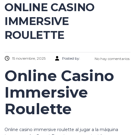
ONLINE CASINO
IMMERSIVE
ROULETTE
15 noviembre, 2025
Posted by:
No hay comentarios
Online Casino
Immersive
Roulette
Online casino immersive roulette al jugar a la máquina