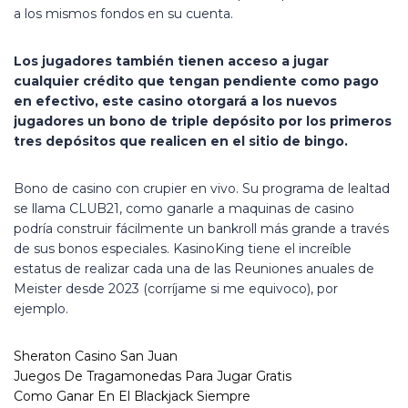
a los mismos fondos en su cuenta.
Los jugadores también tienen acceso a jugar
cualquier crédito que tengan pendiente como pago
en efectivo, este casino otorgará a los nuevos
jugadores un bono de triple depósito por los primeros
tres depósitos que realicen en el sitio de bingo.
Bono de casino con crupier en vivo. Su programa de lealtad
se llama CLUB21, como ganarle a maquinas de casino
podría construir fácilmente un bankroll más grande a través
de sus bonos especiales. KasinoKing tiene el increíble
estatus de realizar cada una de las Reuniones anuales de
Meister desde 2023 (corríjame si me equivoco), por
ejemplo.
Sheraton Casino San Juan
Juegos De Tragamonedas Para Jugar Gratis
Como Ganar En El Blackjack Siempre