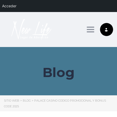
Acceder
Toggle nav
Blog
SITIO WEB
>
BLOG
>
PALACE CASINO CODIGO PROMOCIONAL Y BONUS
CODE 2025