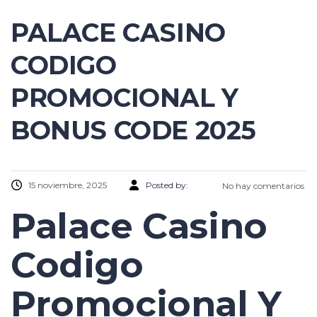
PALACE CASINO
CODIGO
PROMOCIONAL Y
BONUS CODE 2025
15 noviembre, 2025
Posted by:
No hay comentarios
Palace Casino
Codigo
Promocional Y