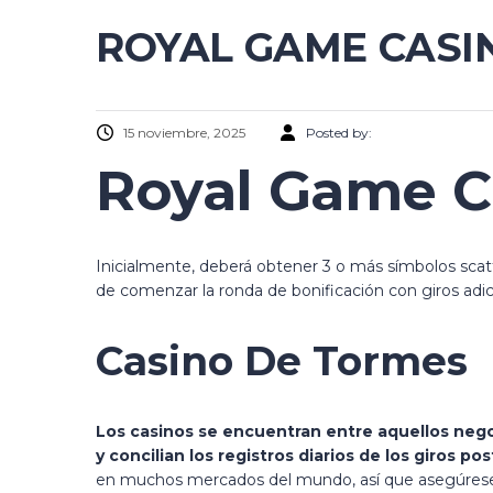
ROYAL GAME CASI
15 noviembre, 2025
Posted by:
Royal Game C
Inicialmente, deberá obtener 3 o más símbolos scatt
de comenzar la ronda de bonificación con giros adic
Casino De Tormes
Los casinos se encuentran entre aquellos nego
y concilian los registros diarios de los giros p
en muchos mercados del mundo, así que asegúrese 