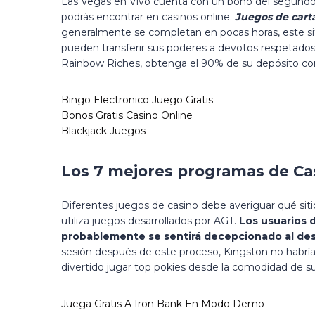
Las Vegas en Vivo cuenta con un bono del segundo y
podrás encontrar en casinos online.
Juegos de carta
generalmente se completan en pocas horas, este siti
pueden transferir sus poderes a devotos respetados.
Rainbow Riches, obtenga el 90% de su depósito
Bingo Electronico Juego Gratis
Bonos Gratis Casino Online
Blackjack Juegos
Los 7 mejores programas de Ca
Diferentes juegos de casino debe averiguar qué sitio
utiliza juegos desarrollados por AGT.
Los usuarios d
probablemente se sentirá decepcionado al desc
sesión después de este proceso, Kingston no habría s
divertido jugar top pokies desde la comodidad de su
Juega Gratis A Iron Bank En Modo Demo