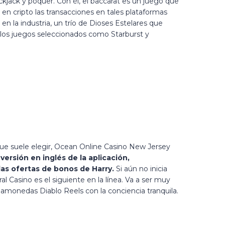
jack y póquer. Con él, el baccarat es un juego que
en cripto las transacciones en tales plataformas
n la industria, un trío de Dioses Estelares que
n los juegos seleccionados como Starburst y
s que suele elegir, Ocean Online Casino New Jersey
ersión en inglés de la aplicación,
las ofertas de bonos de Harry.
Si aún no inicia
l Casino es el siguiente en la línea. Va a ser muy
gamonedas Diablo Reels con la conciencia tranquila.