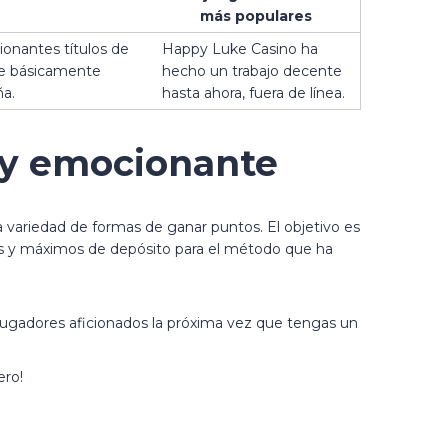
más populares
onantes títulos de
Happy Luke Casino ha
que básicamente
hecho un trabajo decente
ña.
hasta ahora, fuera de línea.
o y emocionante
a variedad de formas de ganar puntos. El objetivo es
os y máximos de depósito para el método que ha
s jugadores aficionados la próxima vez que tengas un
ero!