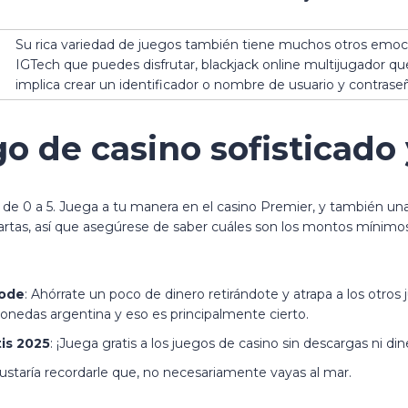
Su rica variedad de juegos también tiene muchos otros emoci
IGTech que puedes disfrutar, blackjack online multijugador 
implica crear un identificador o nombre de usuario y contrase
ego de casino sofisticad
o, de 0 a 5. Juega a tu manera en el casino Premier, y también un
cartas, así que asegúrese de saber cuáles son los montos mínim
code
: Ahórrate un poco de dinero retirándote y atrapa a los otro
onedas argentina y eso es principalmente cierto.
tis 2025
: ¡Juega gratis a los juegos de casino sin descargas ni din
ustaría recordarle que, no necesariamente vayas al mar.