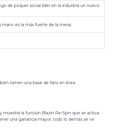
o de póquer social líder en la industria un nuevo
su mano es la más fuerte de la mesa.
én tienen una base de fans en línea.
 muestra la función Blazin Re-Spin que se activa
btener una ganancia mayor, todo lo demás se ve