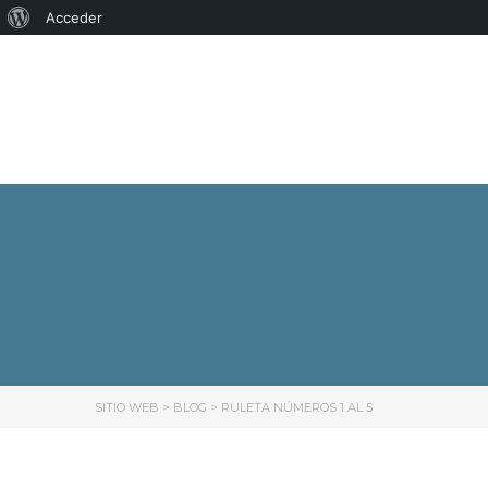
Acerca
Acceder
de
WordPress
SITIO WEB
>
BLOG
>
RULETA NÚMEROS 1 AL 5