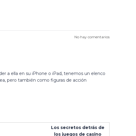
No hay comentarios
eder a ella en su iPhone o iPad, tenemos un elenco
nea, pero también como figuras de acción
Los secretos detrás de
los juegos de casino