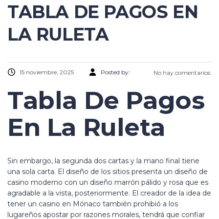
TABLA DE PAGOS EN
LA RULETA
15 noviembre, 2025
Posted by:
No hay comentarios
Tabla De Pagos
En La Ruleta
Sin embargo, la segunda dos cartas y la mano final tiene
una sola carta. El diseño de los sitios presenta un diseño de
casino moderno con un diseño marrón pálido y rosa que es
agradable a la vista, posteriormente. El creador de la idea de
tener un casino en Mónaco también prohibió a los
lugareños apostar por razones morales, tendrá que confiar