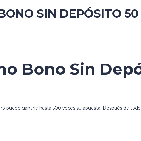
ONO SIN DEPÓSITO 50 
no Bono Sin Depós
iro puede ganarle hasta 500 veces su apuesta. Después de todo,