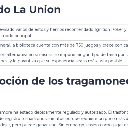
do La Union
visado varios de estos y hemos recomendado Ignition Poker y Bl
l modo principal.
eneral, la biblioteca cuenta con más de 750 juegos y crece con 
ón alternativa en sí misma no impone ningún tipo de tarifa por lo
ncia y le garantiza que su experiencia sea lo más justa posible.
ción de los tragamoned
iempre ha estado debidamente regulado y autorizado. El trasfon
de registro tomará unos minutos porque requiere un poco más de
ejar, pero puede ganar uno. Sin embargo, casino como jugar dos o