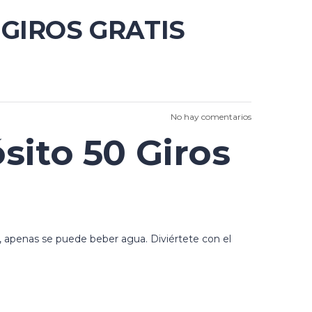
GIROS GRATIS
No hay comentarios
ito 50 Giros
 apenas se puede beber agua. Diviértete con el